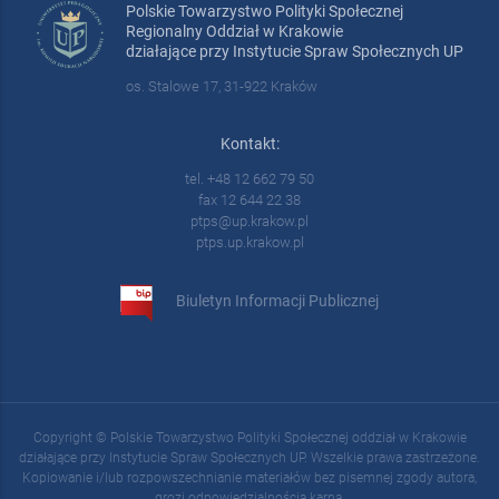
Polskie Towarzystwo Polityki Społecznej
Regionalny Oddział w Krakowie
działające przy Instytucie Spraw Społecznych UP
os. Stalowe 17, 31-922 Kraków
Kontakt:
tel. +48 12 662 79 50
fax 12 644 22 38
ptps@up.krakow.pl
ptps.up.krakow.pl
Biuletyn Informacji Publicznej
Copyright © Polskie Towarzystwo Polityki Społecznej oddział w Krakowie
działające przy Instytucie Spraw Społecznych UP. Wszelkie prawa zastrzeżone.
Kopiowanie i/lub rozpowszechnianie materiałów bez pisemnej zgody autora,
grozi odpowiedzialnością karną.