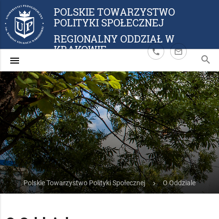
POLSKIE TOWARZYSTWO
POLITYKI SPOŁECZNEJ
phone
mail_outline
search
menu
Polskie Towarzystwo Polityki Społecznej
O Oddziale